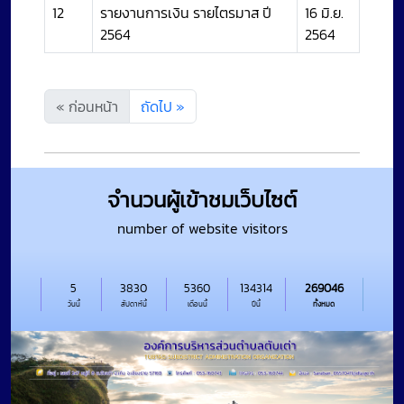
12
รายงานการเงิน รายไตรมาส ปี
16 มิ.ย.
2564
2564
« ก่อนหน้า
ถัดไป »
จำนวนผู้เข้าชมเว็บไซต์
number of website visitors
5
3830
5360
134314
269046
วันนี้
สัปดาห์นี้
เดือนนี้
ปีนี้
ทั้งหมด