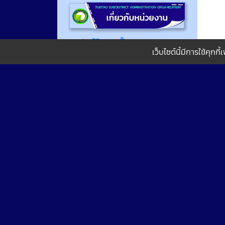
ประวัติความเป็นมา
เว็บไซต์นี้มีการใช้คุก
สภาพทั่วไปและข้อมูลพื้นฐาน
โครงสร้างหน่วยงาน
วิสัยทัศน์และพันธกิจ
ข้อมูลผู้บริหาร
อำนาจหน้าที่
นโยบายคุ้มครองข้อมูลส่วนบุคคล
แผนยุทธศาสตร์หรือแผนพัฒนา
หน่วยงาน
> แผนพัฒนาท้องถิ่น 3 ปี
> แผนพัฒนาท้องถิ่น 4 ปี
> แผนพัฒนาท้องถิ่น 5 ปี
รายงานผลการติดตามแผน
ยุทธศาสตร์หรือแผนพัฒนาหน่วย
งาน
กฎหมายที่เกี่ยวข้อง