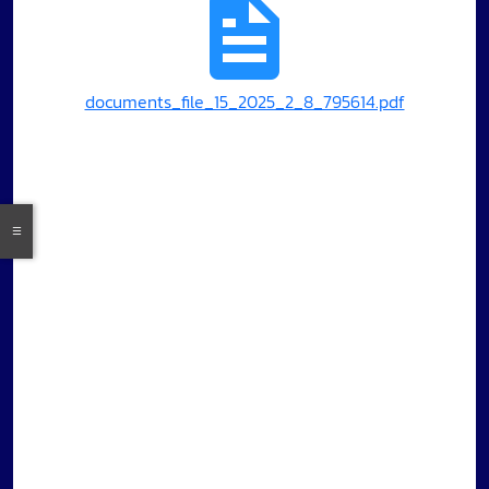
documents_file_15_2025_2_8_795614.pdf